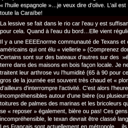
« l’huile espagnole »…je veux dire d’olive. L’ail 
toute la Caraïbe!
La lessive se fait dans le rio car l’eau y est suffi
pour cela. Quand à l’eau du bord…Elle vient réguli
Il y a une EEEEnorme communauté de Texans et 
américains qui ont élu « viellerie » (Comprenez domi
Certains sont sur des bateaux d’autres sur des »
terre dans des maisons en bois façon locale. Je ne
traitent leur arthrose vu l’humidité (65 à 90 pour c
gros de la journée est souvent très chaud et « plo
d’ailleurs d’interrompre l’activité. C’est alors l’heu
incompréhensibles autour d’une bière (ou plusieur
toitures de palmes des marinas et les bricoleurs
se « reposer » également, bière ou pas! Ces gens 
incompréhensible, le texan devrait être classé lang
Les Français sont actuellement en métropole… ils 