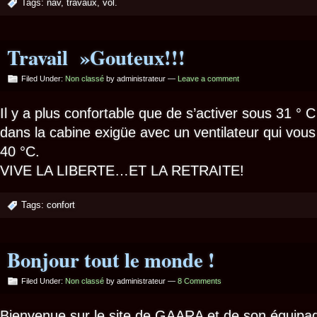
Tags:
nav
,
travaux
,
vol.
Travail »Gouteux!!!
Filed Under:
Non classé
by administrateur —
Leave a comment
Il y a plus confortable que de s’activer sous 31 ° 
dans la cabine exigüe avec un ventilateur qui vous 
40 °C.
VIVE LA LIBERTE…ET LA RETRAITE!
Tags:
confort
Bonjour tout le monde !
Filed Under:
Non classé
by administrateur —
8 Comments
Bienvenue sur le site de GAARA et de son équip