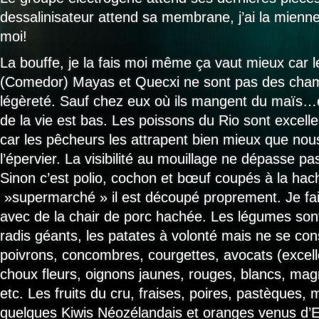
dessalinisateur attend sa membrane, j’ai la mien
moi!
La bouffe, je la fais moi même ça vaut mieux car 
(Comedor) Mayas et Quecxi ne sont pas des cham
légèreté. Sauf chez eux où ils mangent du maïs…
de la vie est bas. Les poissons du Rio sont excelle
car les pêcheurs les attrapent bien mieux que nou
l’épervier. La visibilité au mouillage ne dépasse pas
Sinon c’est polio, cochon et bœuf coupés à la h
»supermarché » il est découpé proprement. Je fai
avec de la chair de porc hachée. Les légumes son
radis géants, les patates à volonté mais ne se con
poivrons, concombres, courgettes, avocats (excell
choux fleurs, oignons jaunes, rouges, blancs, ma
etc. Les fruits du cru, fraises, poires, pastèques, 
quelques Kiwis Néozélandais et oranges venus 