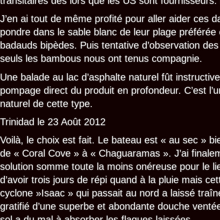
transitaires dès lors que les US sont fournisseurs. 
J’en ai tout de même profité pour aller aider ces 
pondre dans le sable blanc de leur plage préférée
badauds bipèdes. Puis tentative d’observation des
seuls les bambous nous ont tenus compagnie.
Une balade au lac d’asphalte naturel fût instructive.
pompage direct du produit en profondeur. C’est l’u
naturel de cette type.
Trinidad le 23 Août 2012
Voilà, le choix est fait. Le bateau est « au sec » bi
de « Coral Cove » à « Chaguaramas ». J’ai finale
solution somme toute la moins onéreuse pour le l
d’avoir trois jours de répi quand à la pluie mais cett
cyclone »Isaac » qui passait au nord a laissé traîn
gratifié d’une superbe et abondante douche ventée
sol a du mal à absorber les flaques laissées.