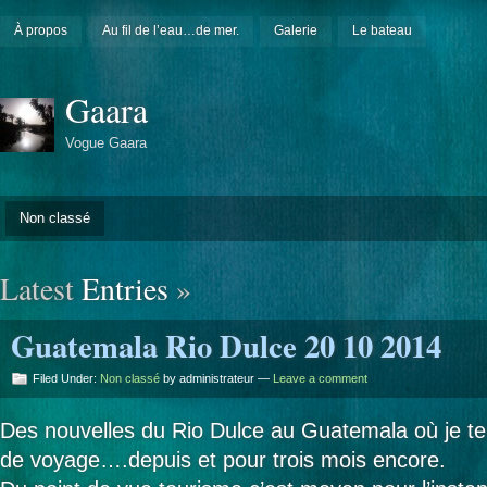
À propos
Au fil de l’eau…de mer.
Galerie
Le bateau
Gaara
Vogue Gaara
Non classé
Latest
Entries
»
Guatemala Rio Dulce 20 10 2014
Filed Under:
Non classé
by administrateur —
Leave a comment
Des nouvelles du Rio Dulce au Guatemala où je 
de voyage….depuis et pour trois mois encore.