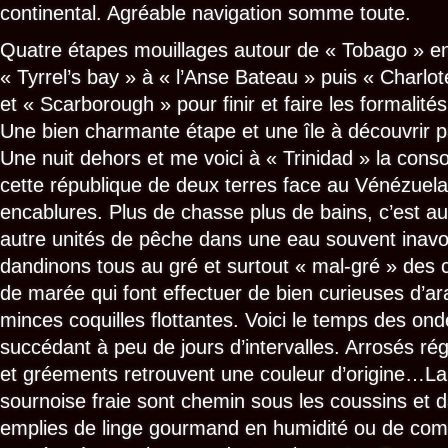
continental. Agréable navigation somme toute.
Quatre étapes mouillages autour de « Tobago » 
« Tyrrel’s bay » à « l’Anse Bateau » puis « Charlot
et « Scarborough » pour finir et faire les formalités 
Une bien charmante étape et une île à découvrir p
Une nuit dehors et me voici à « Trinidad » la cons
cette république de deux terres face au Vénézuela
encablures. Plus de chasse plus de bains, c’est au
autre unités de pêche dans une eau souvent inav
dandinons tous au gré et surtout « mal-gré » des 
de marée qui font effectuer de bien curieuses d’a
minces coquilles flottantes. Voici le temps des ond
succédant à peu de jours d’intervalles. Arrosés ré
et gréements retrouvent une couleur d’origine…La
sournoise fraie sont chemin sous les coussins et 
emplies de linge gourmand en humidité ou de com