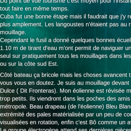
Du point de vue tourisme c’est moyen pour l’insta
tout faire en même temps.
Cuba fut une bonne étape mais il faudrait que j’y re
plus amplement. Les langoustes n’étaient pas au
mouillage.
Cependant le fusil a donné quelques bonnes écuel
1.10 m de tirant d’eau m’ont permit de naviguer un 
seul sur pratiquement tous les mouillages dans les
ou sur la côte sud Est.
Côté bateau ça bricole mais les choses avancent
vous vous en doutez. Je suis au mouillage devant l
Dulce ( Dit Fronteras). Mon éolienne est révisée m
trop petits. Ils viendront dans les poches des amis
métropole. Beau drapeau (de l’éolienne) Bleu Bl
extrémité des pales matérialisée par un peu de co
visualisées en rotation, enfin c’est Bô comme un a
Le groupe électrogène attend ses dernières pièce