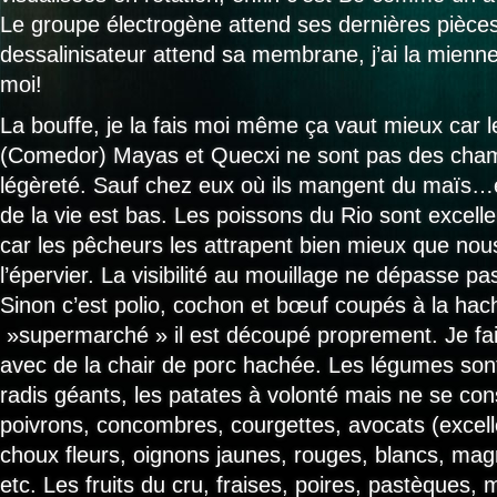
Le groupe électrogène attend ses dernières pièce
dessalinisateur attend sa membrane, j’ai la mien
moi!
La bouffe, je la fais moi même ça vaut mieux car 
(Comedor) Mayas et Quecxi ne sont pas des cham
légèreté. Sauf chez eux où ils mangent du maïs…
de la vie est bas. Les poissons du Rio sont excelle
car les pêcheurs les attrapent bien mieux que nou
l’épervier. La visibilité au mouillage ne dépasse pas
Sinon c’est polio, cochon et bœuf coupés à la h
»supermarché » il est découpé proprement. Je fai
avec de la chair de porc hachée. Les légumes son
radis géants, les patates à volonté mais ne se con
poivrons, concombres, courgettes, avocats (excell
choux fleurs, oignons jaunes, rouges, blancs, ma
etc. Les fruits du cru, fraises, poires, pastèques, 