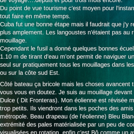
de voyage….depuis et pour trois mois encore.
Du point de vue tourisme c’est moyen pour l’insta
tout faire en même temps.
Cuba fut une bonne étape mais il faudrait que j’y re
plus amplement. Les langoustes n’étaient pas au
mouillage.
Cependant le fusil a donné quelques bonnes écuel
1.10 m de tirant d’eau m’ont permit de naviguer un 
seul sur pratiquement tous les mouillages dans les
ou sur la côte sud Est.
Côté bateau ça bricole mais les choses avancent
vous vous en doutez. Je suis au mouillage devant l
Dulce ( Dit Fronteras). Mon éolienne est révisée m
trop petits. Ils viendront dans les poches des amis
métropole. Beau drapeau (de l’éolienne) Bleu Bl
extrémité des pales matérialisée par un peu de co
visualisées en rotation, enfin c’est Bô comme un a