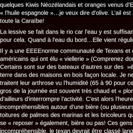
quelques Kiwis Néozélandais et oranges venus 
« l’huile espagnole »…je veux dire d’olive. L’ail 
toute la Caraïbe!
La lessive se fait dans le rio car l’eau y est suffi
pour cela. Quand à l’eau du bord…Elle vient réguli
Il y a une EEEEnorme communauté de Texans et 
américains qui ont élu « viellerie » (Comprenez domi
Certains sont sur des bateaux d’autres sur des »
terre dans des maisons en bois façon locale. Je ne
traitent leur arthrose vu l’humidité (65 à 90 pour c
gros de la journée est souvent très chaud et « plo
d’ailleurs d’interrompre l’activité. C’est alors l’heu
incompréhensibles autour d’une bière (ou plusieur
toitures de palmes des marinas et les bricoleurs
se « reposer » également, bière ou pas! Ces gens 
incompréhensible, le texan devrait être classé lang